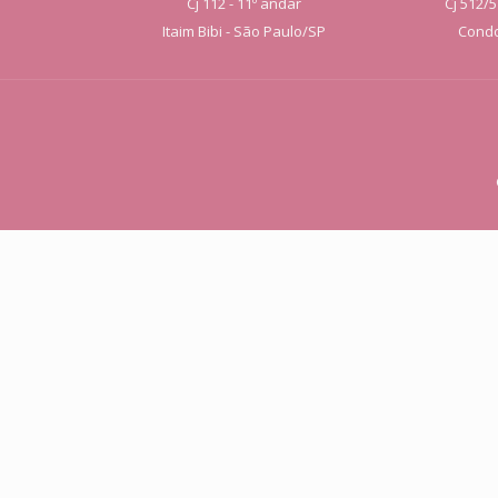
Cj 112 - 11º andar
Cj 512/5
Itaim Bibi - São Paulo/SP
Condo