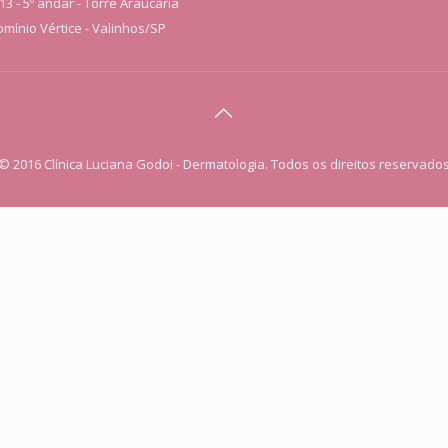
13 - 5º andar - Torre Araucária
mínio Vértice - Valinhos/SP
© 2016 Clínica Luciana Godoi - Dermatologia. Todos os direitos reservado