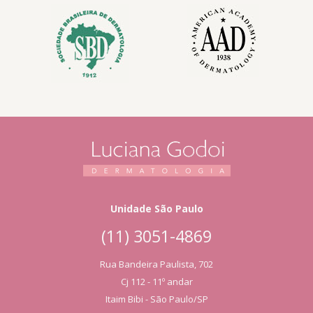
Unidade São Paulo
(11) 3051-4869
Rua Bandeira Paulista, 702
Cj 112 - 11º andar
Itaim Bibi - São Paulo/SP